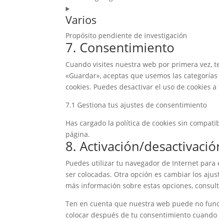
google-
Consent
fonts
Varios
to
service
Propósito pendiente de investigación
google-
7. Consentimiento
Consent
maps
to
Cuando visites nuestra web por primera vez, 
service
«Guardar», aceptas que usemos las categorías 
varios
cookies. Puedes desactivar el uso de cookies 
7.1 Gestiona tus ajustes de consentimiento
Has cargado la política de cookies sin compatib
página.
8. Activación/desactivaci
Puedes utilizar tu navegador de Internet para
ser colocadas. Otra opción es cambiar los aju
más información sobre estas opciones, consult
Ten en cuenta que nuestra web puede no funcio
colocar después de tu consentimiento cuando v