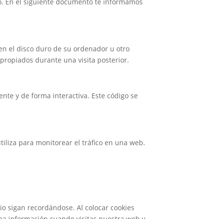
o. En el siguiente documento te informamos
n el disco duro de su ordenador u otro
propiados durante una visita posterior.
te y de forma interactiva. Este código se
iliza para monitorear el tráfico en una web.
o sigan recordándose. Al colocar cookies
sma información cuando visitas nuestra web y,