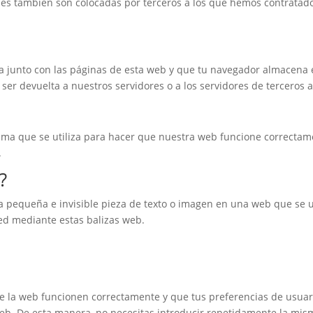
kies también son colocadas por terceros a los que hemos contratad
a junto con las páginas de esta web y que tu navegador almacena e
er devuelta a nuestros servidores o a los servidores de terceros a
ma que se utiliza para hacer que nuestra web funcione correctamen
.
?
a pequeña e invisible pieza de texto o imagen en una web que se ut
ted mediante estas balizas web.
e la web funcionen correctamente y que tus preferencias de usuari
a web. De esta manera, no necesitas introducir repetidamente la mi